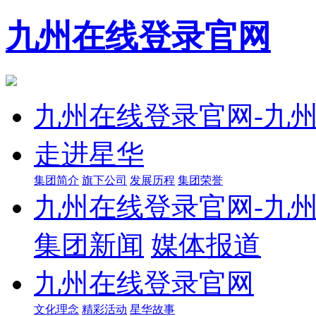
九州在线登录官网
九州在线登录官网-九
走进星华
集团简介
旗下公司
发展历程
集团荣誉
九州在线登录官网-九
集团新闻
媒体报道
九州在线登录官网
文化理念
精彩活动
星华故事