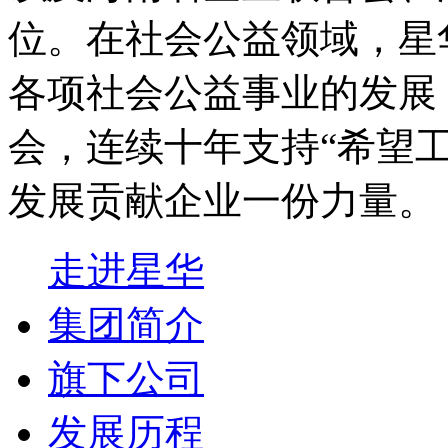
位。在社会公益领域，星
各项社会公益事业的发展
会，连续十年支持“希望
发展贡献企业一份力量。
走进星华
集团简介
旗下公司
发展历程