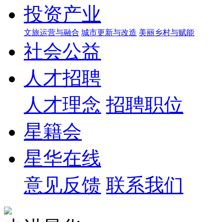
投资产业
文旅运营与融合
城市更新与改造
美丽乡村与赋能
社会公益
人才招聘
人才理念
招聘职位
星籍会
星华在线
意见反馈
联系我们