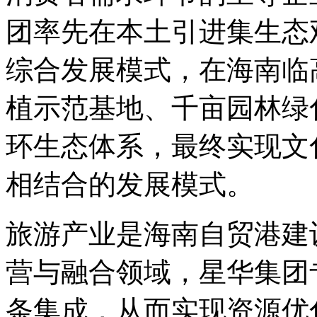
团率先在本土引进集生态
综合发展模式，在海南临
植示范基地、千亩园林绿
环生态体系，最终实现文
相结合的发展模式。
旅游产业是海南自贸港建
营与融合领域，星华集团
条集成，从而实现资源优