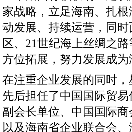
家战略，立足海南、扎根
动发展、持续运营，同时
区、21世纪海上丝绸之
方位拓展，努力发展成为
在注重企业发展的同时，
先后担任了中国国际贸易
副会长单位、中国国际商
以及海南省企业联合会、