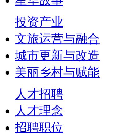
星华故事
投资产业
文旅运营与融合
城市更新与改造
美丽乡村与赋能
人才招聘
人才理念
招聘职位