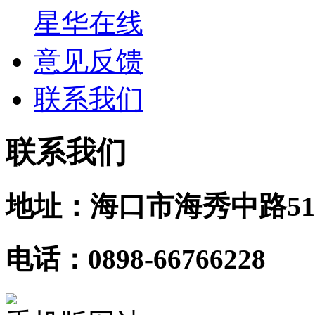
星华在线
意见反馈
联系我们
联系我们
地址：海口市海秀中路51
电话：0898-66766228