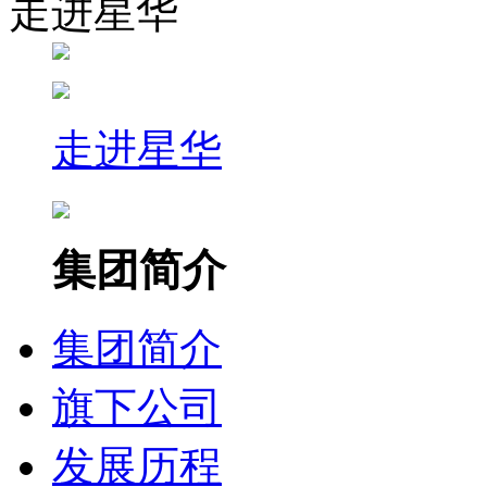
走进星华
走进星华
集团简介
集团简介
旗下公司
发展历程